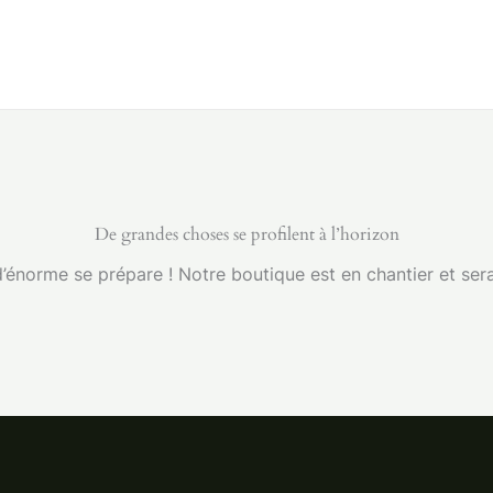
Shop
Plants
Plants
About
About
De grandes choses se profilent à l’horizon
énorme se prépare ! Notre boutique est en chantier et sera