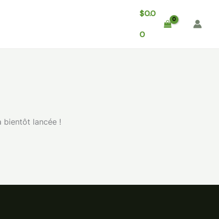
$
0.0
About
Contact
0
 bientôt lancée !